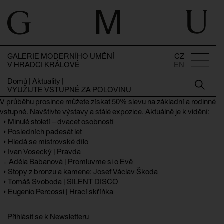
GALERIE MODERNÍHO UMĚNÍ
CZ
V HRADCI KRÁLOVÉ
EN
Domů
|
Aktuality
|
VYUŽIJTE VSTUPNÉ ZA POLOVINU
V průběhu prosince můžete získat 50% slevu na základní a rodinné
vstupné. Navštivte výstavy a stálé expozice. Aktuálně je k vidění:
➝
Minulé století – dvacet osobností
➝
Posledních padesát let
➝
Hledá se mistrovské dílo
➝
Ivan Vosecký | Pravda
→
Adéla Babanová | Promluvme si o Evě
➝
Stopy z bronzu a kamene: Josef Václav Škoda
➝
Tomáš Svoboda | SILENT DISCO
➝
Eugenio Percossi | Hrací skříňka
Přihlásit se k Newsletteru