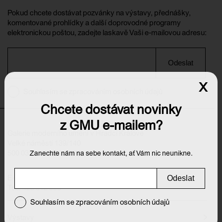
Pokud chcete dostávat pozvánky na výstavy, přednášky,
komentované prohlídky a další doprovodné programy
elektronickou poštou, zadejte laskavě Vaši e-mailovou adresu:
Odeslat
x
Souhlasím se zpracováním osobních údajů
Chcete dostávat novinky
z GMU e-mailem?
Galerie moderního umění v Hradci Králové
Velké náměstí 139/140
500 03 Hradec Králové
Zanechte nám na sebe kontakt, ať Vám nic neunikne.
E-mail:
info@galeriehk.cz
Odeslat
Tel.: 495 512 538
Souhlasím se zpracováním osobních údajů
Výstavy