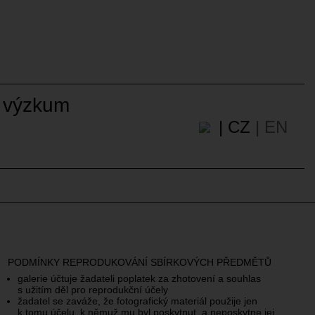
 výzkum
| CZ
| EN
PODMÍNKY REPRODUKOVÁNÍ SBÍRKOVÝCH PŘEDMĚTŮ
galerie účtuje žadateli poplatek za zhotovení a souhlas
s užitím děl pro reprodukční účely
žadatel se zaváže, že fotografický materiál použije jen
k tomu účelu, k němuž mu byl poskytnut, a neposkytne jej