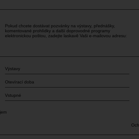
Pokud chcete dostávat pozvánky na výstavy, přednášky,
komentované prohlídky a další doprovodné programy
elektronickou poštou, zadejte laskavě Vaši e-mailovou adresu:
Výstavy
Otevírací doba
Vstupné
ajem
Och