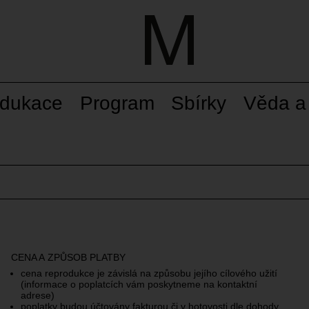
dukace
Program
Sbírky
Věda a
CENA A ZPŮSOB PLATBY
cena reprodukce je závislá na způsobu jejího cílového užití
(informace o poplatcích vám poskytneme na kontaktní
adrese)
poplatky budou účtovány fakturou či v hotovosti dle dohody