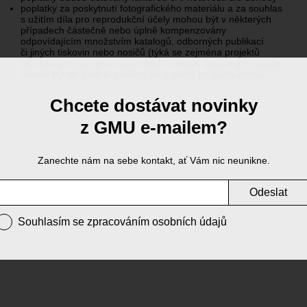
poplatky za poskytnutí fotografického materiálu a za souhlas
s užitím díla pro reprodukční účely mohou být v některých
případech částečně nebo úplně kompenzovány
odpovídajícím množstvím katalogů, odborných publikací
či jiných tiskovin nebo nosičů (týká se zejména projektů
zaměřených na výtvarné umění) – takové tiskoviny či nosiče
musejí být do galerie zaslány do 3 týdnů od jejich vzniku
Chcete dostávat novinky
z GMU e-mailem?
Zanechte nám na sebe kontakt, ať Vám nic neunikne.
Odeslat
Souhlasím se zpracováním osobních údajů