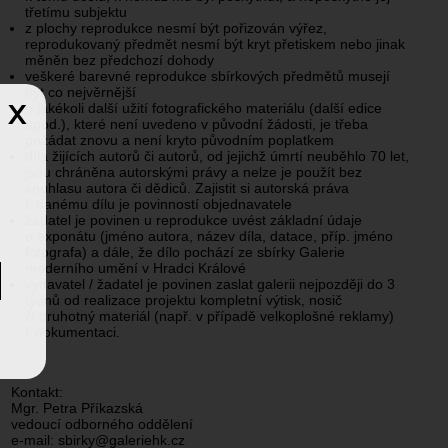
třetímu subjektu
z plochy reprodukce nesmí být pořizován výřez,
reprodukovaný předmět nesmí být kryt přetiskem nebo jinak
měněn bez předchozí dohody
veškeré barevné reprodukce sbírkových předmětů musejí
být co nejvěrnější
x
o jakékoli další užití fotografického materiálu (další edice
apod.), které není uvedeno v původní žádosti, je třeba
požádat znovu a není kryto původním poplatkem
díla žijících autorů či autorů, od jejichž úmrtí neuběhlo 70 let,
jsou chráněna autorskými právy a nelze je použít bez
souhlasu autora či dědiců. Zajistit si autorská práva
k danému dílu je povinností objednavatele
žadatel je povinen u reprodukce uvést základní údaje
o exponátu (jméno autora, název díla, datace, příp. jméno
fotografa) a dále, že dílo pochází ze sbírky Galerie
moderního umění v Hradci Králové
vydavatel / žadatel je povinen zaslat galerii nejpozději do 3
týdnů od realizace projektu kompletní výtisk, nosič
či druhotný materiál (např. v případě velkoplošné reklamy)
k dokumentaci.
Kontakt:
Mgr. Petra Příkazská
vedoucí odborného oddělení
e-mail: sbirky@galeriehk.cz