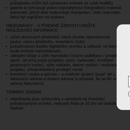
požadavku může být vyhotoven snímek ve vyšší kvalitě)
galerie si vyhrazuje právo neposkytnout fotografický materiál
exponátu, jehož stav nedovoluje manipulaci, nebo exponátu,
který byl zapůjčen na výstavu.
OBJEDNÁVKY – V PÍSEMNÉ ŽÁDOSTI UVEĎTE
NÁSLEDUJÍCÍ INFORMACE:
výčet sbírkových předmětů, které chcete reprodukovat
(autor, název předmětu, inventární číslo)
požadovanou kvalitu digitálního snímku a velikost, ve které
bude snímek reprodukován,
základní údaje o užití reprodukcí (název publikace / projektu
apod., stručný popis projektu, autor, vydavatel, množství
jazykových mutací, výše nákladu, datum vydání / realizace
projektu, předpokládaná prodejní cena)
kontaktní osoba a adresa – e-mailové spojení (popř. tel.),
fakturační adresa a dodací adresa (v případě, že se liší od
adresy fakturační).
TERMÍNY DODÁNÍ
objednávky jsou vyřizovány v závislosti na množství
požadovaných snímků, nejkratší lhůta je 10 dní od obdržení
žádosti.