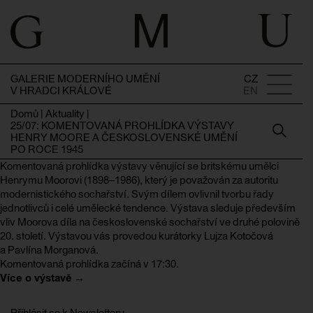
GALERIE MODERNÍHO UMĚNÍ
CZ
V HRADCI KRÁLOVÉ
EN
Domů
|
Aktuality
|
25/07: KOMENTOVANÁ PROHLÍDKA VÝSTAVY
HENRY MOORE A ČESKOSLOVENSKÉ UMĚNÍ
PO ROCE 1945
Komentovaná prohlídka výstavy věnující se britskému umělci
Henrymu Moorovi (1898–1986), který je považován za autoritu
modernistického sochařství. Svým dílem ovlivnil tvorbu řady
jednotlivců i celé umělecké tendence. Výstava sleduje především
vliv Moorova díla na československé sochařství ve druhé polovině
20. století. Výstavou vás provedou kurátorky Lujza Kotočová
a Pavlína Morganová.
Komentovaná prohlídka začíná v 17:30.
Více o výstavě →
Přihlásit se k Newsletteru