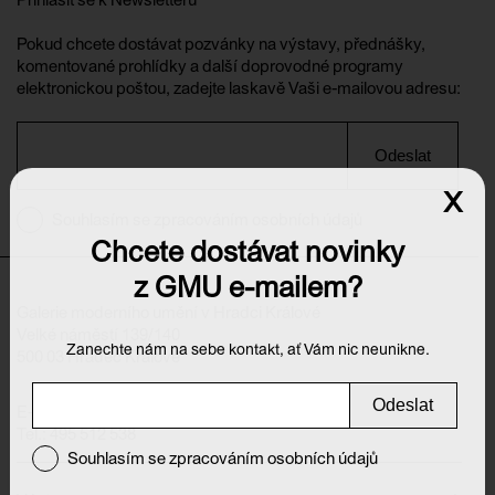
Pokud chcete dostávat pozvánky na výstavy, přednášky,
komentované prohlídky a další doprovodné programy
elektronickou poštou, zadejte laskavě Vaši e-mailovou adresu:
Odeslat
x
Souhlasím se zpracováním osobních údajů
Chcete dostávat novinky
z GMU e-mailem?
Galerie moderního umění v Hradci Králové
Velké náměstí 139/140
Zanechte nám na sebe kontakt, ať Vám nic neunikne.
500 03 Hradec Králové
Odeslat
E-mail:
info@galeriehk.cz
Tel.: 495 512 538
Souhlasím se zpracováním osobních údajů