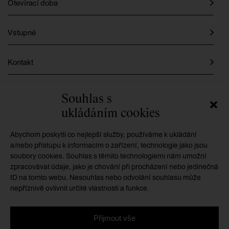
Otevírací doba
Vstupné
Kontakt
Instagram
Souhlas s
ukládáním cookies
Facebook
Abychom poskytli co nejlepší služby, používáme k ukládání
a/nebo přístupu k informacím o zařízení, technologie jako jsou
soubory cookies. Souhlas s těmito technologiemi nám umožní
GMU je příspěvkovou organizací zřizovanou
zpracovávat údaje, jako je chování při procházení nebo jedinečná
Královéhradeckým krajem
ID na tomto webu. Nesouhlas nebo odvolání souhlasu může
nepříznivě ovlivnit určité vlastnosti a funkce.
Přijmout vše