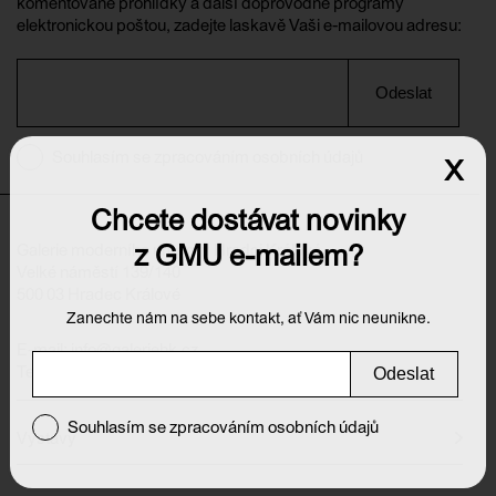
komentované prohlídky a další doprovodné programy
elektronickou poštou, zadejte laskavě Vaši e-mailovou adresu:
Odeslat
Souhlasím se zpracováním osobních údajů
x
Chcete dostávat novinky
z GMU e-mailem?
Galerie moderního umění v Hradci Králové
Velké náměstí 139/140
500 03 Hradec Králové
Zanechte nám na sebe kontakt, ať Vám nic neunikne.
E-mail:
info@galeriehk.cz
Tel.: 495 512 538
Odeslat
Souhlasím se zpracováním osobních údajů
Výstavy