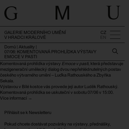
GALERIE MODERNÍHO UMĚNÍ
CZ
V HRADCI KRÁLOVÉ
EN
Domů
|
Aktuality
|
07/06: KOMENTOVANÁ PROHLÍDKA VÝSTAVY
EMOCE V PASTI
Komentovaná prohlídka výstavy
Emoce v pasti
, která představuje
mezigenerační umělecký dialog dvou nepřehlédnutelných postav
českého výtvarného umění – Luďka Rathouského a Zbyňka
Sekala.
Výstavou v Bílé kostce vás provede její autor Luděk Rathouský.
Komentovaná prohlídka se uskuteční v sobotu 07/06 v 15:00.
Více informací →
Přihlásit se k Newsletteru
Pokud chcete dostávat pozvánky na výstavy, přednášky,