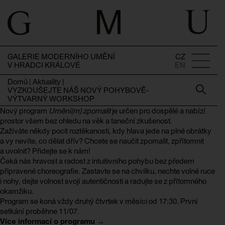
GALERIE MODERNÍHO UMĚNÍ
CZ
V HRADCI KRÁLOVÉ
EN
Domů
|
Aktuality
|
VYZKOUŠEJTE NÁŠ NOVÝ POHYBOVĚ-
VÝTVARNÝ WORKSHOP
Nový program
Umění(m) zpomalit
je určen pro dospělé a nabízí
prostor všem bez ohledu na věk a taneční zkušenost.
Zažíváte někdy pocit roztěkanosti, kdy hlava jede na plné obrátky
a vy nevíte, co dělat dřív? Chcete se naučit zpomalit, zpřítomnit
a uvolnit? Přidejte se k nám!
Čeká nás hravost a radost z intuitivního pohybu bez předem
připravené choreografie. Zastavte se na chvilku, nechte volné ruce
i nohy, dejte volnost svojí autentičnosti a radujte se z přítomného
okamžiku.
Program se koná vždy druhý čtvrtek v měsíci od 17:30. První
setkání proběhne 11/07.
Více informací o programu →