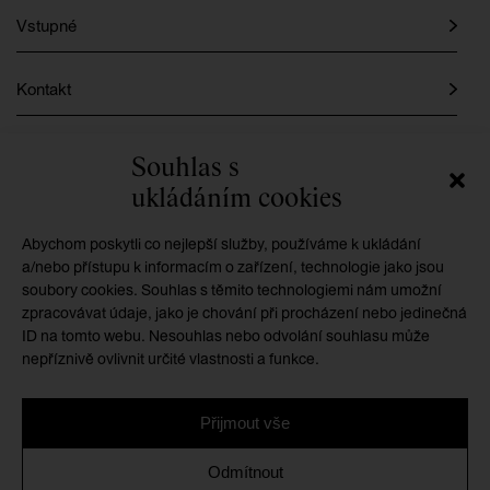
Vstupné
Kontakt
Instagram
Souhlas s
ukládáním cookies
Facebook
Abychom poskytli co nejlepší služby, používáme k ukládání
a/nebo přístupu k informacím o zařízení, technologie jako jsou
soubory cookies. Souhlas s těmito technologiemi nám umožní
GMU je příspěvkovou organizací zřizovanou
zpracovávat údaje, jako je chování při procházení nebo jedinečná
Královéhradeckým krajem
ID na tomto webu. Nesouhlas nebo odvolání souhlasu může
nepříznivě ovlivnit určité vlastnosti a funkce.
Přijmout vše
Ochrana osobních údajů
/
Zásady cookies
/
Prohlášení o
Odmítnout
přístupnosti