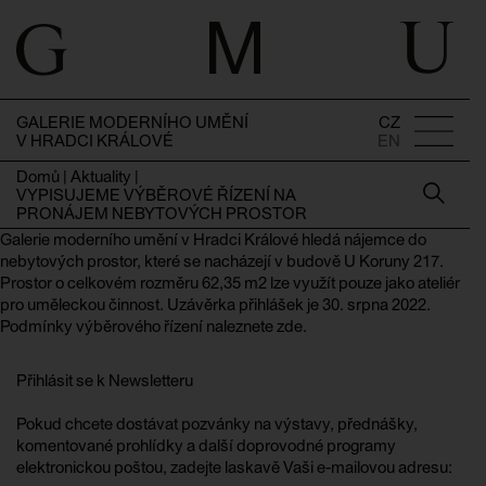
GALERIE MODERNÍHO UMĚNÍ
CZ
V HRADCI KRÁLOVÉ
EN
Domů
|
Aktuality
|
VYPISUJEME VÝBĚROVÉ ŘÍZENÍ NA
PRONÁJEM NEBYTOVÝCH PROSTOR
Galerie moderního umění v Hradci Králové hledá nájemce do
nebytových prostor, které se nacházejí v budově U Koruny 217.
Prostor o celkovém rozměru 62,35 m2 lze využít pouze jako ateliér
pro uměleckou činnost. Uzávěrka přihlášek je 30. srpna 2022.
Podmínky výběrového řízení naleznete zde.
Přihlásit se k Newsletteru
Pokud chcete dostávat pozvánky na výstavy, přednášky,
komentované prohlídky a další doprovodné programy
elektronickou poštou, zadejte laskavě Vaši e-mailovou adresu: