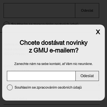
Odeslat
Souhlasím se zpracováním osobních údajů
x
Chcete dostávat novinky
Galerie moderního umění v Hradci Králové
z GMU e-mailem?
Velké náměstí 139/140
500 03 Hradec Králové
Zanechte nám na sebe kontakt, ať Vám nic neunikne.
E-mail:
info@galeriehk.cz
Tel.: 495 512 538
Odeslat
Výstavy
Souhlasím se zpracováním osobních údajů
Otevírací doba