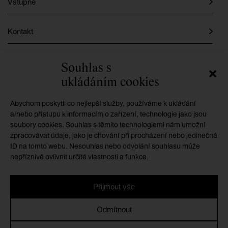
Vstupné
Kontakt
Instagram
Souhlas s
ukládáním cookies
Facebook
Abychom poskytli co nejlepší služby, používáme k ukládání
a/nebo přístupu k informacím o zařízení, technologie jako jsou
soubory cookies. Souhlas s těmito technologiemi nám umožní
GMU je příspěvkovou organizací zřizovanou
zpracovávat údaje, jako je chování při procházení nebo jedinečná
Královéhradeckým krajem
ID na tomto webu. Nesouhlas nebo odvolání souhlasu může
nepříznivě ovlivnit určité vlastnosti a funkce.
Přijmout vše
Ochrana osobních údajů
/
Zásady cookies
/
Prohlášení o
Odmítnout
přístupnosti