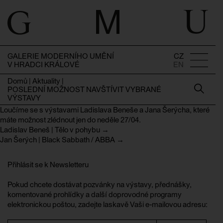
GALERIE MODERNÍHO UMĚNÍ
CZ
V HRADCI KRÁLOVÉ
EN
Domů
|
Aktuality
|
POSLEDNÍ MOŽNOST NAVŠTÍVIT VYBRANÉ
VÝSTAVY
Loučíme se s výstavami Ladislava Beneše a Jana Šerýcha, které
máte možnost zlédnout jen do neděle 27/04.
Ladislav Beneš | Tělo v pohybu →
Jan Šerých | Black Sabbath / ABBA →
Přihlásit se k Newsletteru
Pokud chcete dostávat pozvánky na výstavy, přednášky,
komentované prohlídky a další doprovodné programy
elektronickou poštou, zadejte laskavě Vaši e-mailovou adresu: