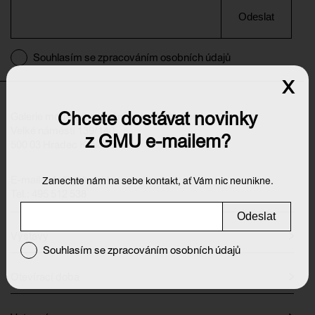
Odeslat
Souhlasím se zpracováním osobních údajů
x
Chcete dostávat novinky
Galerie moderního umění v Hradci Králové
Velké náměstí 139/140
z GMU e-mailem?
500 03 Hradec Králové
E-mail:
info@galeriehk.cz
Zanechte nám na sebe kontakt, ať Vám nic neunikne.
Tel.: 495 512 538
Odeslat
Výstavy
Souhlasím se zpracováním osobních údajů
Otevírací doba