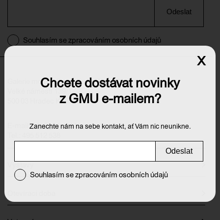
Odeslat
Souhlasím se zpracováním osobních údajů
x
Chcete dostávat novinky
Galerie moderního umění v Hradci Králové
Velké náměstí 139/140
z GMU e-mailem?
500 03 Hradec Králové
E-mail:
info@galeriehk.cz
Zanechte nám na sebe kontakt, ať Vám nic neunikne.
Tel.: 495 512 538
Odeslat
Výstavy
Souhlasím se zpracováním osobních údajů
Otevírací doba