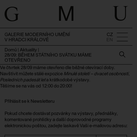
GALERIE MODERNÍHO UMĚNÍ
CZ
V HRADCI KRÁLOVÉ
EN
Domů
|
Aktuality
|
28/09: BĚHEM STÁTNÍHO SVÁTKU MÁME
OTEVŘENO
Ve čtvrtek 28/09 máme otevřeno dle běžné otevírací doby.
Navštívit můžete stálé expozice
Minulé století – dvacet osobností,
Posledních padesát let
a krátkodobé výstavy.
Těšíme se na vás od 12:00 do 20:00!
Přihlásit se k Newsletteru
Pokud chcete dostávat pozvánky na výstavy, přednášky,
komentované prohlídky a další doprovodné programy
elektronickou poštou, zadejte laskavě Vaši e-mailovou adresu: