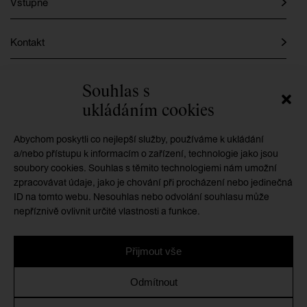
Vstupné
Kontakt
Instagram
Souhlas s
ukládáním cookies
Facebook
Abychom poskytli co nejlepší služby, používáme k ukládání
a/nebo přístupu k informacím o zařízení, technologie jako jsou
soubory cookies. Souhlas s těmito technologiemi nám umožní
GMU je příspěvkovou organizací zřizovanou
zpracovávat údaje, jako je chování při procházení nebo jedinečná
Královéhradeckým krajem
ID na tomto webu. Nesouhlas nebo odvolání souhlasu může
nepříznivě ovlivnit určité vlastnosti a funkce.
Přijmout vše
Ochrana osobních údajů
/
Zásady cookies
/
Prohlášení o
Odmítnout
přístupnosti