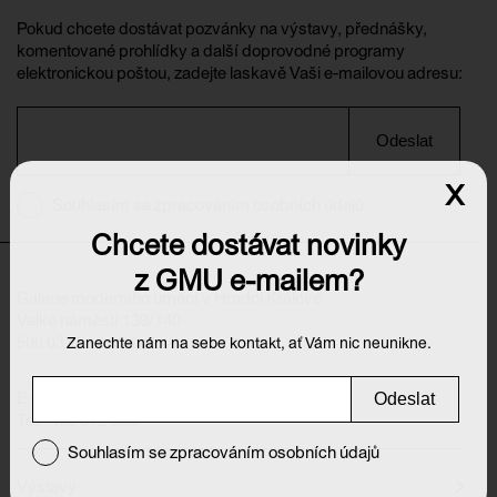
Pokud chcete dostávat pozvánky na výstavy, přednášky,
komentované prohlídky a další doprovodné programy
elektronickou poštou, zadejte laskavě Vaši e-mailovou adresu:
Odeslat
x
Souhlasím se zpracováním osobních údajů
Chcete dostávat novinky
z GMU e-mailem?
Galerie moderního umění v Hradci Králové
Velké náměstí 139/140
500 03 Hradec Králové
Zanechte nám na sebe kontakt, ať Vám nic neunikne.
E-mail:
info@galeriehk.cz
Odeslat
Tel.: 495 512 538
Souhlasím se zpracováním osobních údajů
Výstavy