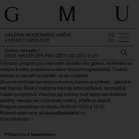
GALERIE MODERNÍHO UMĚNÍ
CZ
V HRADCI KRÁLOVÉ
EN
Domů
|
Aktuality
|
28/05: HRATELIÉR PRO DĚTI OD 2 DO 4 LET
Výtvarný program pro nejmenší návštěvníky galerie, na kterém se
malými krůčky projdeme světem hravých experimentů. Tvořivé
aktivity se zaměří na zážitek, ne na výsledek.
Zkusme smíchat červenou s modrou barvou a vznikne… jaká jiná
než fialová. Říkat jí můžeme také lila nebo šeříková, na místě je
i název purpurová. Všechny její odstíny mají nejen zemědělské
plodiny, nerosty ale i rozmanité rostliny, přijďte je objevit.
Program proběhne ve středu 28/05 od 10:00 a 15:00.
Nutnost rezervace: edukace@galeriehk.cz
Více informací →
Přihlásit se k Newsletteru