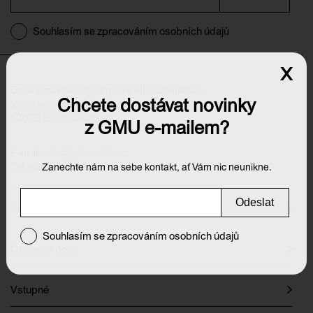
Souhlasím se zpracováním osobních údajů
x
Galerie moderního umění v Hradci Králové
Chcete dostávat novinky
Velké náměstí 139/140
500 03 Hradec Králové
z GMU e-mailem?
E-mail:
info@galeriehk.cz
Tel.: 495 512 538
Zanechte nám na sebe kontakt, ať Vám nic neunikne.
Odeslat
Výstavy
Souhlasím se zpracováním osobních údajů
Otevírací doba
Vstupné