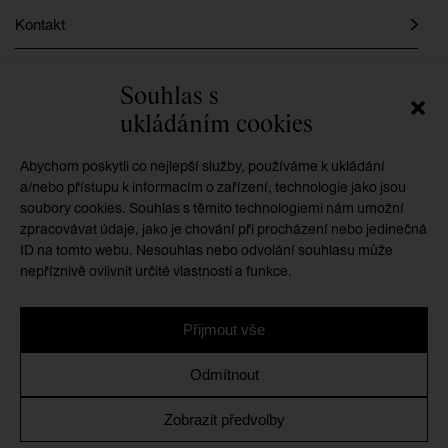
Kontakt
Instagram
Souhlas s
ukládáním cookies
Facebook
Abychom poskytli co nejlepší služby, používáme k ukládání
a/nebo přístupu k informacím o zařízení, technologie jako jsou
soubory cookies. Souhlas s těmito technologiemi nám umožní
GMU je příspěvkovou organizací zřizovanou
zpracovávat údaje, jako je chování při procházení nebo jedinečná
Královéhradeckým krajem
ID na tomto webu. Nesouhlas nebo odvolání souhlasu může
nepříznivě ovlivnit určité vlastnosti a funkce.
Přijmout vše
Ochrana osobních údajů
/
Zásady cookies
/
Prohlášení o
Odmítnout
přístupnosti
Zobrazit předvolby