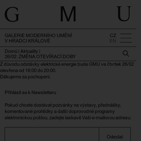
GALERIE MODERNÍHO UMĚNÍ
CZ
V HRADCI KRÁLOVÉ
EN
Domů
|
Aktuality
|
26/02: ZMĚNA OTEVÍRACÍ DOBY
Z důvodu odstávky elektrické energie bude GMU ve čtvrtek 26/02
otevřena od 16:00 do 20:00.
Děkujeme za pochopení.
Přihlásit se k Newsletteru
Pokud chcete dostávat pozvánky na výstavy, přednášky,
komentované prohlídky a další doprovodné programy
elektronickou poštou, zadejte laskavě Vaši e-mailovou adresu:
Odeslat