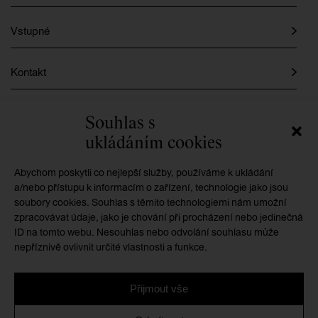
Vstupné
Kontakt
Instagram
Souhlas s
ukládáním cookies
Facebook
Abychom poskytli co nejlepší služby, používáme k ukládání
a/nebo přístupu k informacím o zařízení, technologie jako jsou
soubory cookies. Souhlas s těmito technologiemi nám umožní
GMU je příspěvkovou organizací zřizovanou
zpracovávat údaje, jako je chování při procházení nebo jedinečná
Královéhradeckým krajem
ID na tomto webu. Nesouhlas nebo odvolání souhlasu může
nepříznivě ovlivnit určité vlastnosti a funkce.
Přijmout vše
Ochrana osobních údajů
/
Zásady cookies
/
Prohlášení o