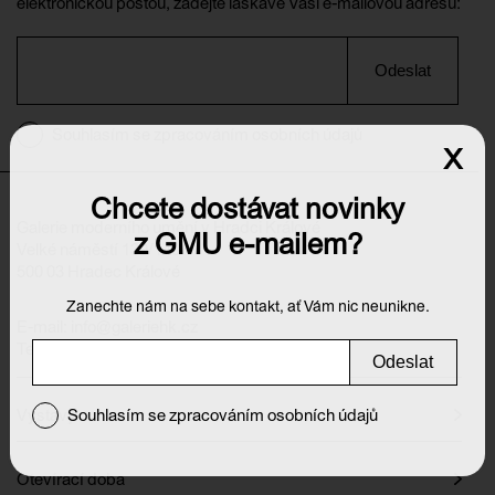
elektronickou poštou, zadejte laskavě Vaši e-mailovou adresu:
Odeslat
Souhlasím se zpracováním osobních údajů
x
Chcete dostávat novinky
Galerie moderního umění v Hradci Králové
z GMU e-mailem?
Velké náměstí 139/140
500 03 Hradec Králové
Zanechte nám na sebe kontakt, ať Vám nic neunikne.
E-mail:
info@galeriehk.cz
Tel.: 495 512 538
Odeslat
Výstavy
Souhlasím se zpracováním osobních údajů
Otevírací doba