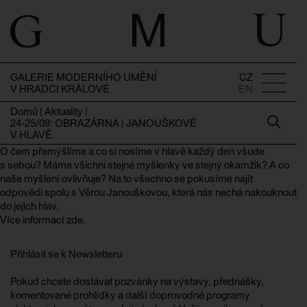
GALERIE MODERNÍHO UMĚNÍ
CZ
V HRADCI KRÁLOVÉ
EN
Domů
|
Aktuality
|
24-25/09: OBRAZÁRNA | JANOUŠKOVÉ
V HLAVĚ
O čem přemýšlíme a co si nosíme v hlavě každý den všude
s sebou? Máme všichni stejné myšlenky ve stejný okamžik? A co
naše myšlení ovlivňuje? Na to všechno se pokusíme najít
odpovědi spolu s Věrou Janouškovou, která nás nechá nakouknout
do jejich hlav.
Více informací zde.
Přihlásit se k Newsletteru
Pokud chcete dostávat pozvánky na výstavy, přednášky,
komentované prohlídky a další doprovodné programy