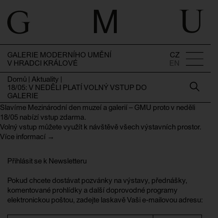
GALERIE MODERNÍHO UMĚNÍ
CZ
V HRADCI KRÁLOVÉ
EN
Domů
|
Aktuality
|
18/05: V NEDĚLI PLATÍ VOLNÝ VSTUP DO
GALERIE
Slavíme Mezinárodní den muzeí a galerií – GMU proto v neděli
18/05 nabízí vstup zdarma.
Volný vstup můžete využít k návštěvě všech výstavních prostor.
Více informací →
Přihlásit se k Newsletteru
Pokud chcete dostávat pozvánky na výstavy, přednášky,
komentované prohlídky a další doprovodné programy
elektronickou poštou, zadejte laskavě Vaši e-mailovou adresu: