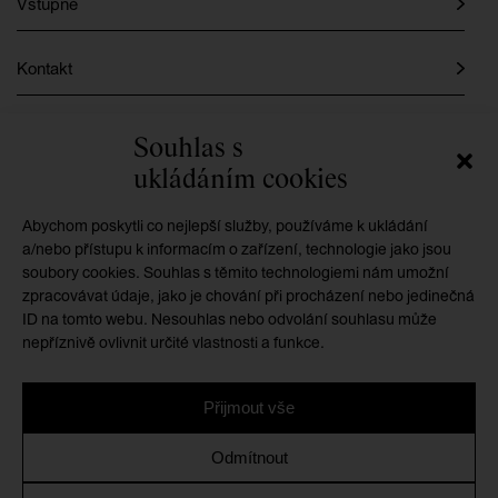
Vstupné
Kontakt
Instagram
Souhlas s
ukládáním cookies
Facebook
Abychom poskytli co nejlepší služby, používáme k ukládání
a/nebo přístupu k informacím o zařízení, technologie jako jsou
soubory cookies. Souhlas s těmito technologiemi nám umožní
GMU je příspěvkovou organizací zřizovanou
zpracovávat údaje, jako je chování při procházení nebo jedinečná
Královéhradeckým krajem
ID na tomto webu. Nesouhlas nebo odvolání souhlasu může
nepříznivě ovlivnit určité vlastnosti a funkce.
Přijmout vše
Ochrana osobních údajů
/
Zásady cookies
/
Prohlášení o
Odmítnout
přístupnosti