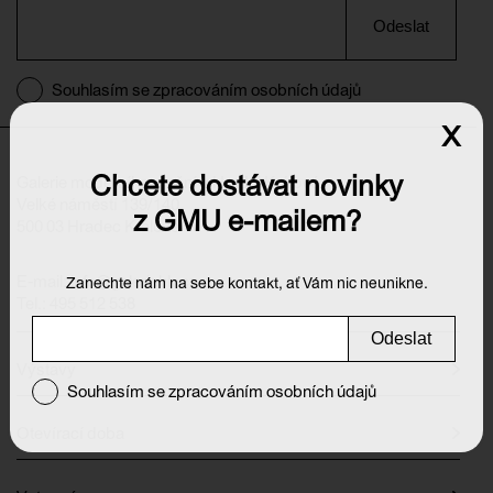
Odeslat
Souhlasím se zpracováním osobních údajů
x
Chcete dostávat novinky
Galerie moderního umění v Hradci Králové
Velké náměstí 139/140
z GMU e-mailem?
500 03 Hradec Králové
E-mail:
info@galeriehk.cz
Zanechte nám na sebe kontakt, ať Vám nic neunikne.
Tel.: 495 512 538
Odeslat
Výstavy
Souhlasím se zpracováním osobních údajů
Otevírací doba