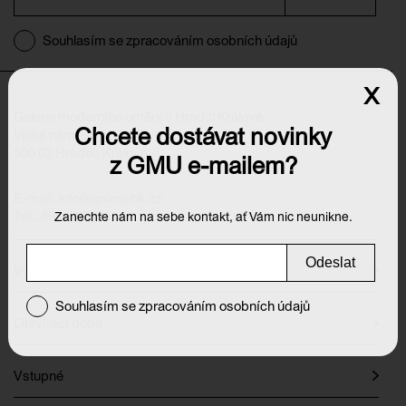
Souhlasím se zpracováním osobních údajů
x
Galerie moderního umění v Hradci Králové
Chcete dostávat novinky
Velké náměstí 139/140
500 03 Hradec Králové
z GMU e-mailem?
E-mail:
info@galeriehk.cz
Tel.: 495 512 538
Zanechte nám na sebe kontakt, ať Vám nic neunikne.
Odeslat
Výstavy
Souhlasím se zpracováním osobních údajů
Otevírací doba
Vstupné