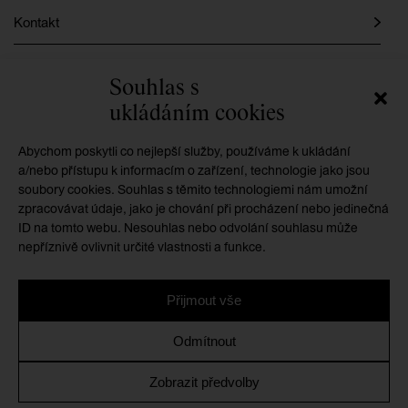
Kontakt
Instagram
Souhlas s
ukládáním cookies
Facebook
Abychom poskytli co nejlepší služby, používáme k ukládání
a/nebo přístupu k informacím o zařízení, technologie jako jsou
soubory cookies. Souhlas s těmito technologiemi nám umožní
GMU je příspěvkovou organizací zřizovanou
zpracovávat údaje, jako je chování při procházení nebo jedinečná
Královéhradeckým krajem
ID na tomto webu. Nesouhlas nebo odvolání souhlasu může
nepříznivě ovlivnit určité vlastnosti a funkce.
Přijmout vše
Ochrana osobních údajů
/
Zásady cookies
/
Prohlášení o
Odmítnout
přístupnosti
Zobrazit předvolby