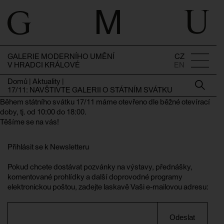
GALERIE MODERNÍHO UMĚNÍ
CZ
V HRADCI KRÁLOVÉ
EN
Domů
|
Aktuality
|
17/11: NAVŠTIVTE GALERII O STÁTNÍM SVÁTKU
Během státního svátku 17/11 máme otevřeno dle běžné otevírací
doby, tj. od 10:00 do 18:00.
Těšíme se na vás!
Přihlásit se k Newsletteru
Pokud chcete dostávat pozvánky na výstavy, přednášky,
komentované prohlídky a další doprovodné programy
elektronickou poštou, zadejte laskavě Vaši e-mailovou adresu:
Odeslat