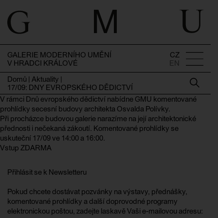
GALERIE MODERNÍHO UMĚNÍ
CZ
V HRADCI KRÁLOVÉ
EN
Domů
|
Aktuality
|
17/09: DNY EVROPSKÉHO DĚDICTVÍ
V rámci Dnů evropského dědictví nabídne GMU komentované
prohlídky secesní budovy architekta Osvalda Polívky.
Při procházce budovou galerie narazíme na její architektonické
přednosti i nečekaná zákoutí. Komentované prohlídky se
uskuteční 17/09 ve 14:00 a 16:00.
Vstup ZDARMA
Přihlásit se k Newsletteru
Pokud chcete dostávat pozvánky na výstavy, přednášky,
komentované prohlídky a další doprovodné programy
elektronickou poštou, zadejte laskavě Vaši e-mailovou adresu: