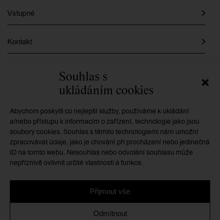
Vstupné
Kontakt
Instagram
Souhlas s
ukládáním cookies
Facebook
Abychom poskytli co nejlepší služby, používáme k ukládání
a/nebo přístupu k informacím o zařízení, technologie jako jsou
soubory cookies. Souhlas s těmito technologiemi nám umožní
GMU je příspěvkovou organizací zřizovanou
zpracovávat údaje, jako je chování při procházení nebo jedinečná
Královéhradeckým krajem
ID na tomto webu. Nesouhlas nebo odvolání souhlasu může
nepříznivě ovlivnit určité vlastnosti a funkce.
Přijmout vše
Ochrana osobních údajů
/
Zásady cookies
/
Prohlášení o
Odmítnout
přístupnosti