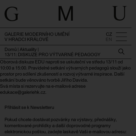
GALERIE MODERNÍHO UMĚNÍ
CZ
V HRADCI KRÁLOVÉ
EN
Domů
|
Aktuality
|
13/11: DISKUZE PRO VÝTVARNÉ PEDAGOGY
Oborová diskuze EDU naproti se uskuteční ve středu 13/11 od
10:00 a 15:00. Pravidelné setkání výtvarných pedagogů slouží jako
prostor pro sdílení zkušeností a rozvoj výtvarné inspirace. Další
setkání bude věnováno tvorbě Jiřího Davida.
Svá místa si rezervujte na e-mailové adrese
edukace@galeriehk.cz.
Přihlásit se k Newsletteru
Pokud chcete dostávat pozvánky na výstavy, přednášky,
komentované prohlídky a další doprovodné programy
elektronickou poštou, zadejte laskavě Vaši e-mailovou adresu: