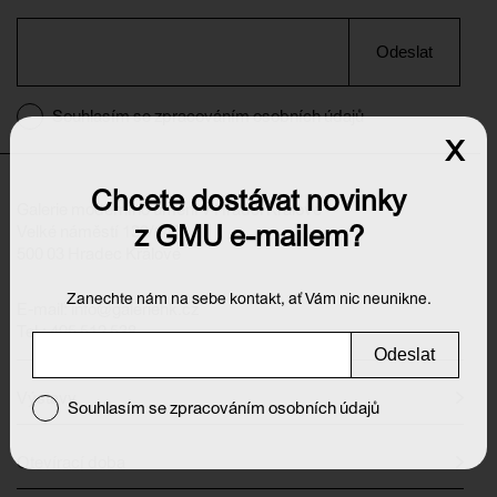
Odeslat
Souhlasím se zpracováním osobních údajů
x
Chcete dostávat novinky
Galerie moderního umění v Hradci Králové
z GMU e-mailem?
Velké náměstí 139/140
500 03 Hradec Králové
Zanechte nám na sebe kontakt, ať Vám nic neunikne.
E-mail:
info@galeriehk.cz
Tel.: 495 512 538
Odeslat
Výstavy
Souhlasím se zpracováním osobních údajů
Otevírací doba