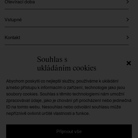
Otevírací doba
Vstupné
Kontakt
Instagram
Souhlas s
ukládáním cookies
Facebook
Abychom poskytli co nejlepší služby, používáme k ukládání
a/nebo přístupu k informacím o zařízení, technologie jako jsou
soubory cookies. Souhlas s těmito technologiemi nám umožní
GMU je příspěvkovou organizací zřizovanou
zpracovávat údaje, jako je chování při procházení nebo jedinečná
Královéhradeckým krajem
ID na tomto webu. Nesouhlas nebo odvolání souhlasu může
nepříznivě ovlivnit určité vlastnosti a funkce.
Přijmout vše