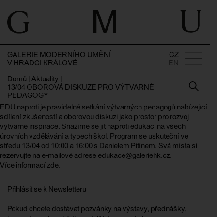
GALERIE MODERNÍHO UMĚNÍ
CZ
V HRADCI KRÁLOVÉ
EN
Domů
|
Aktuality
|
13/04 OBOROVÁ DISKUZE PRO VÝTVARNÉ
PEDAGOGY
EDU naproti je pravidelné setkání výtvarných pedagogů nabízející
sdílení zkušeností a oborovou diskuzi jako prostor pro rozvoj
výtvarné inspirace. Snažíme se jít naproti edukaci na všech
úrovních vzdělávání a typech škol. Program se uskuteční ve
středu 13/04 od 10:00 a 16:00 s Danielem Pitínem. Svá místa si
rezervujte na e-mailové adrese edukace@galeriehk.cz.
Více informací zde.
Přihlásit se k Newsletteru
Pokud chcete dostávat pozvánky na výstavy, přednášky,