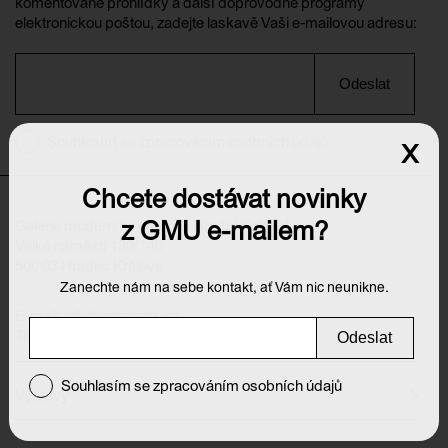
komentované prohlídky a další doprovodné programy
elektronickou poštou, zadejte laskavě Vaši e-mailovou adresu:
Odeslat
Souhlasím se zpracováním osobních údajů
x
Chcete dostávat novinky
z GMU e-mailem?
Galerie moderního umění v Hradci Králové
Velké náměstí 139/140
500 03 Hradec Králové
Zanechte nám na sebe kontakt, ať Vám nic neunikne.
E-mail:
info@galeriehk.cz
Tel.: 495 512 538
Odeslat
Souhlasím se zpracováním osobních údajů
Výstavy