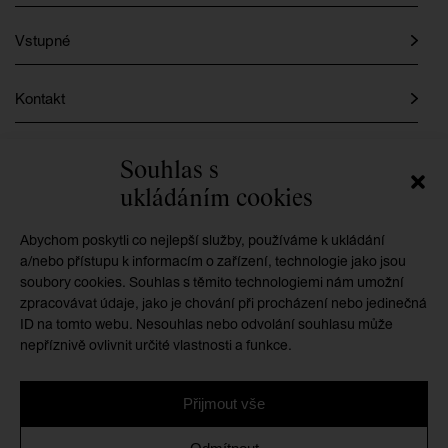
Vstupné
Kontakt
Instagram
Souhlas s
ukládáním cookies
Facebook
Abychom poskytli co nejlepší služby, používáme k ukládání
a/nebo přístupu k informacím o zařízení, technologie jako jsou
soubory cookies. Souhlas s těmito technologiemi nám umožní
GMU je příspěvkovou organizací zřizovanou
zpracovávat údaje, jako je chování při procházení nebo jedinečná
Královéhradeckým krajem
ID na tomto webu. Nesouhlas nebo odvolání souhlasu může
nepříznivě ovlivnit určité vlastnosti a funkce.
Přijmout vše
Ochrana osobních údajů
/
Zásady cookies
/
Prohlášení o