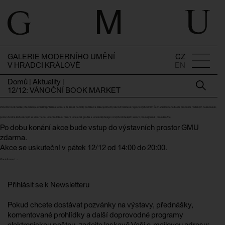
GALERIE MODERNÍHO UMĚNÍ
CZ
V HRADCI KRÁLOVÉ
EN
Domů
|
Aktuality
|
12/12: VÁNOČNÍ BOOK MARKET
Vánoční book market představuje unikátní příležitost vybrat si ze široké nabídky publikací a získat jedinečný vánoční dárek z regionu východních Čech. Zastoupena bude produkce rozličných nakladatelů,
pozoruhodné knihy věnující se výtvarnému umění a lokální historii, umělecká grafika a umělecký design od východočeských autorů pro nejmenší i pro náročné.
Po dobu konání akce bude vstup do výstavních prostor GMU
zdarma.
Akce se uskuteční v pátek 12/12 od 14:00 do 20:00.
Více informací →
Přihlásit se k Newsletteru
Pokud chcete dostávat pozvánky na výstavy, přednášky,
komentované prohlídky a další doprovodné programy
elektronickou poštou, zadejte laskavě Vaši e-mailovou adresu: