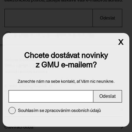
Odeslat
Souhlasím se zpracováním osobních údajů
x
Chcete dostávat novinky
Galerie moderního umění v Hradci Králové
z GMU e-mailem?
Velké náměstí 139/140
500 03 Hradec Králové
Zanechte nám na sebe kontakt, ať Vám nic neunikne.
E-mail:
info@galeriehk.cz
Tel.: 495 512 538
Odeslat
Výstavy
Souhlasím se zpracováním osobních údajů
Otevírací doba