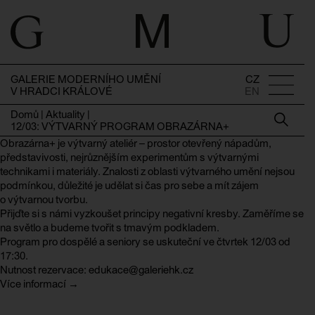
GALERIE MODERNÍHO UMĚNÍ
CZ
V HRADCI KRÁLOVÉ
EN
Domů
|
Aktuality
|
12/03: VÝTVARNÝ PROGRAM OBRAZÁRNA+
Obrazárna+ je výtvarný ateliér – prostor otevřený nápadům,
představivosti, nejrůznějším experimentům s výtvarnými
technikami i materiály. Znalosti z oblasti výtvarného umění nejsou
podmínkou, důležité je udělat si čas pro sebe a mít zájem
o výtvarnou tvorbu.
Přijďte si s námi vyzkoušet principy negativní kresby. Zaměříme se
na světlo a budeme tvořit s tmavým podkladem.
Program pro dospělé a seniory se uskuteční ve čtvrtek 12/03 od
17:30.
Nutnost rezervace: edukace@galeriehk.cz
Více informací →