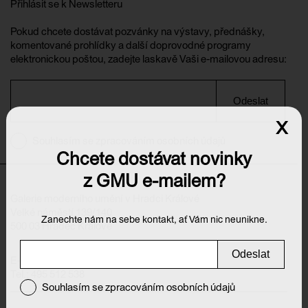
Přihlásit se k Newsletteru
Pokud chcete dostávat pozvánky na výstavy, přednášky,
komentované prohlídky a další doprovodné programy
elektronickou poštou, zadejte laskavě Vaši e-mailovou adresu:
Odeslat
x
Souhlasím se zpracováním osobních údajů
Chcete dostávat novinky
z GMU e-mailem?
Galerie moderního umění v Hradci Králové
Velké náměstí 139/140
Zanechte nám na sebe kontakt, ať Vám nic neunikne.
500 03 Hradec Králové
Odeslat
E-mail:
info@galeriehk.cz
Tel.: 495 512 538
Souhlasím se zpracováním osobních údajů