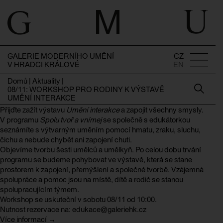
GALERIE MODERNÍHO UMĚNÍ
CZ
V HRADCI KRÁLOVÉ
EN
Domů
|
Aktuality
|
08/11: WORKSHOP PRO RODINY K VÝSTAVĚ
UMĚNÍ INTERAKCE
Přijďte zažít výstavu
Umění interakce
a zapojit všechny smysly.
V programu
Spolu tvoř a vnímej
se společně s edukátorkou
seznámíte s výtvarným uměním pomocí hmatu, zraku, sluchu,
čichu a nebude chybět ani zapojení chuti.
Objevíme tvorbu šesti umělců a umělkyň. Po celou dobu trvání
programu se budeme pohybovat ve výstavě, která se stane
prostorem k zapojení, přemýšlení a společné tvorbě. Vzájemná
spolupráce a pomoc jsou na místě, dítě a rodič se stanou
spolupracujícím týmem.
Workshop se uskuteční v sobotu 08/11 od 10:00.
Nutnost rezervace na:
edukace@galeriehk.cz
Více informací →