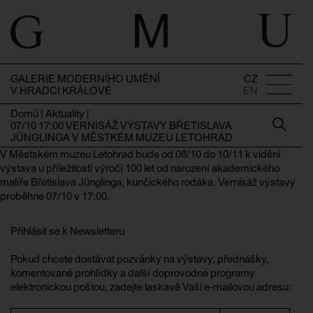
GALERIE MODERNÍHO UMĚNÍ
CZ
V HRADCI KRÁLOVÉ
EN
Domů
|
Aktuality
|
07/10 17:00 VERNISÁŽ VÝSTAVY BŘETISLAVA
JÜNGLINGA V MĚSTKÉM MUZEU LETOHRAD
V Městském muzeu Letohrad bude od 08/10 do 10/11 k vidění
výstava u příležitosti výročí 100 let od narození akademického
malíře Břetislava Jünglinga, kunčického rodáka. Vernisáž výstavy
proběhne 07/10 v 17:00.
Přihlásit se k Newsletteru
Pokud chcete dostávat pozvánky na výstavy, přednášky,
komentované prohlídky a další doprovodné programy
elektronickou poštou, zadejte laskavě Vaši e-mailovou adresu: