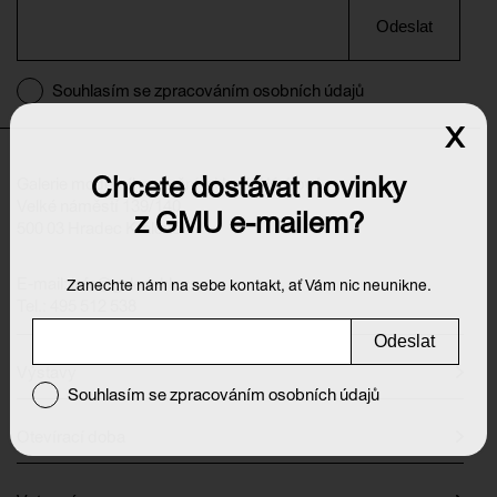
Odeslat
Souhlasím se zpracováním osobních údajů
x
Chcete dostávat novinky
Galerie moderního umění v Hradci Králové
Velké náměstí 139/140
z GMU e-mailem?
500 03 Hradec Králové
E-mail:
info@galeriehk.cz
Zanechte nám na sebe kontakt, ať Vám nic neunikne.
Tel.: 495 512 538
Odeslat
Výstavy
Souhlasím se zpracováním osobních údajů
Otevírací doba