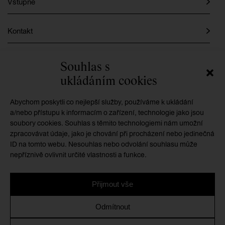
Vstupné
Kontakt
Instagram
Souhlas s
ukládáním cookies
Facebook
Abychom poskytli co nejlepší služby, používáme k ukládání
a/nebo přístupu k informacím o zařízení, technologie jako jsou
soubory cookies. Souhlas s těmito technologiemi nám umožní
GMU je příspěvkovou organizací zřizovanou
zpracovávat údaje, jako je chování při procházení nebo jedinečná
Královéhradeckým krajem
ID na tomto webu. Nesouhlas nebo odvolání souhlasu může
nepříznivě ovlivnit určité vlastnosti a funkce.
Přijmout vše
Ochrana osobních údajů
/
Zásady cookies
/
Prohlášení o
Odmítnout
přístupnosti