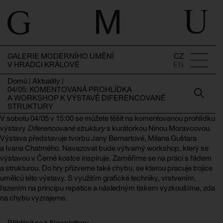
GALERIE MODERNÍHO UMĚNÍ
CZ
V HRADCI KRÁLOVÉ
EN
Domů
|
Aktuality
|
04/05: KOMENTOVANÁ PROHLÍDKA
A WORKSHOP K VÝSTAVĚ DIFERENCOVANÉ
STRUKTURY
V sobotu 04/05 v 15:00 se můžete těšit na komentovanou prohlídku
výstavy
Diferencované struktury
s kurátorkou Ninou Moravcovou.
Výstava představuje tvorbu Jany Bernartové, Milana Guštara
a Ivana Chatrného. Navazovat bude výtvarný workshop, který se
výstavou v Černé kostce inspiruje. Zaměříme se na práci s řádem
a strukturou. Do hry přizveme také chybu, se kterou pracuje trojice
umělců této výstavy. S využitím grafické techniky, vrstvením,
řazením na principu repetice a následným tiskem vyzkoušíme, zda
na chybu vyzrajeme.
Přihlásit se k Newsletteru