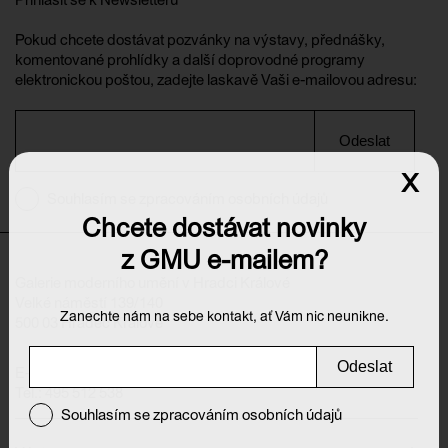
Pokud chcete dostávat pozvánky na výstavy, přednášky,
komentované prohlídky a další doprovodné programy
elektronickou poštou, zadejte laskavě Vaši e-mailovou adresu:
Odeslat
x
Souhlasím se zpracováním osobních údajů
Chcete dostávat novinky
z GMU e-mailem?
Galerie moderního umění v Hradci Králové
Velké náměstí 139/140
Zanechte nám na sebe kontakt, ať Vám nic neunikne.
500 03 Hradec Králové
Odeslat
E-mail:
info@galeriehk.cz
Tel.: 495 512 538
Souhlasím se zpracováním osobních údajů