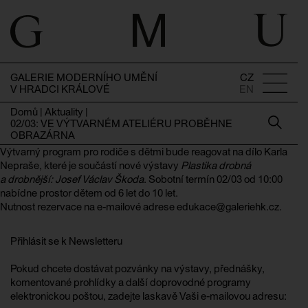
GALERIE MODERNÍHO UMĚNÍ
CZ
V HRADCI KRÁLOVÉ
EN
Domů
|
Aktuality
|
02/03: VE VÝTVARNÉM ATELIÉRU PROBĚHNE
OBRAZÁRNA
Výtvarný program pro rodiče s dětmi bude reagovat na dílo Karla
Nepraše, které je součástí nové výstavy
Plastika drobná
a drobnější: Josef Václav Škoda
. Sobotní termín 02/03 od 10:00
nabídne prostor dětem od 6 let do 10 let.
Nutnost rezervace na e-mailové adrese edukace@galeriehk.cz.
Přihlásit se k Newsletteru
Pokud chcete dostávat pozvánky na výstavy, přednášky,
komentované prohlídky a další doprovodné programy
elektronickou poštou, zadejte laskavě Vaši e-mailovou adresu: