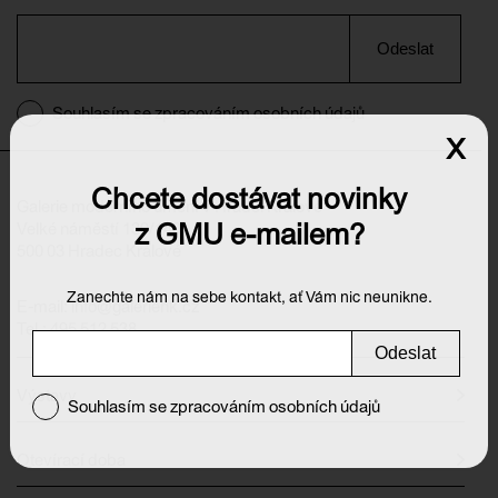
Odeslat
Souhlasím se zpracováním osobních údajů
x
Chcete dostávat novinky
Galerie moderního umění v Hradci Králové
z GMU e-mailem?
Velké náměstí 139/140
500 03 Hradec Králové
Zanechte nám na sebe kontakt, ať Vám nic neunikne.
E-mail:
info@galeriehk.cz
Tel.: 495 512 538
Odeslat
Výstavy
Souhlasím se zpracováním osobních údajů
Otevírací doba