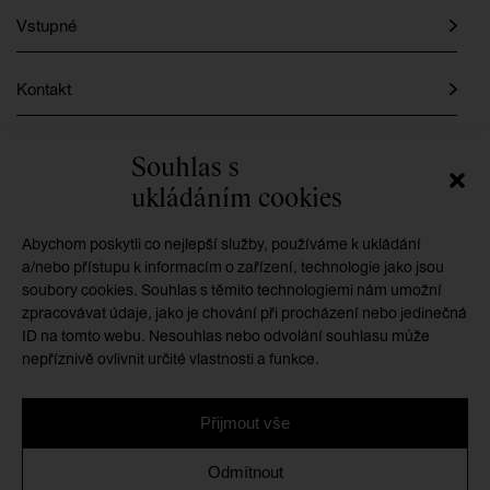
Vstupné
Kontakt
Instagram
Souhlas s
ukládáním cookies
Facebook
Abychom poskytli co nejlepší služby, používáme k ukládání
a/nebo přístupu k informacím o zařízení, technologie jako jsou
soubory cookies. Souhlas s těmito technologiemi nám umožní
GMU je příspěvkovou organizací zřizovanou
zpracovávat údaje, jako je chování při procházení nebo jedinečná
Královéhradeckým krajem
ID na tomto webu. Nesouhlas nebo odvolání souhlasu může
nepříznivě ovlivnit určité vlastnosti a funkce.
Přijmout vše
Ochrana osobních údajů
/
Zásady cookies
/
Prohlášení o
Odmítnout
přístupnosti