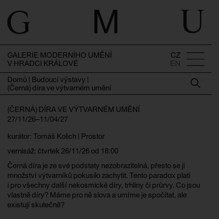
GALERIE MODERNÍHO UMĚNÍ
CZ
V HRADCI KRÁLOVÉ
EN
Domů
|
Budoucí výstavy
|
(Černá) díra ve výtvarném umění
(ČERNÁ) DÍRA VE VÝTVARNÉM UMĚNÍ
27/11/26–11/04/27
kurátor: Tomáš Kolich | Prostor
vernisáž: čtvrtek 26/11/26 od 18:00
Černá díra je ze své podstaty nezobrazitelná, přesto se ji
množství výtvarníků pokusilo zachytit. Tento paradox platí
i pro všechny další nekosmické díry, trhliny či průrvy. Co jsou
vlastně díry? Máme pro ně slova a umíme je spočítat, ale
existují skutečně?