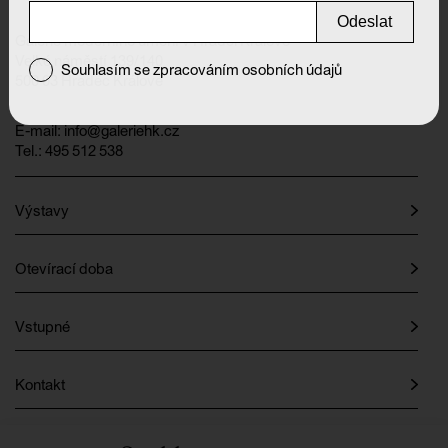
Odeslat
Galerie moderního umění v Hradci Králové
Velké náměstí 139/140
Souhlasím se zpracováním osobních údajů
500 03 Hradec Králové
E-mail:
info@galeriehk.cz
Tel.: 495 512 538
Výstavy
Otevírací doba
Vstupné
Kontakt
Instagram