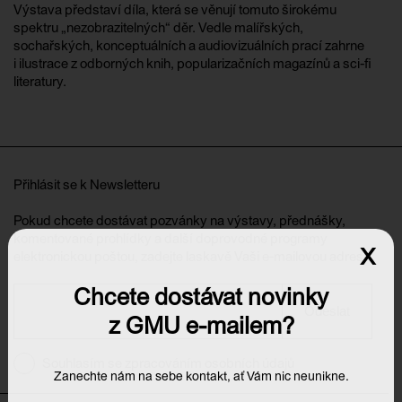
Výstava představí díla, která se věnují tomuto širokému
spektru „nezobrazitelných“ děr. Vedle malířských,
sochařských, konceptuálních a audiovizuálních prací zahrne
i ilustrace z odborných knih, popularizačních magazínů a sci-fi
literatury.
Přihlásit se k Newsletteru
Pokud chcete dostávat pozvánky na výstavy, přednášky,
komentované prohlídky a další doprovodné programy
x
elektronickou poštou, zadejte laskavě Vaši e-mailovou adresu:
Chcete dostávat novinky
Odeslat
z GMU e-mailem?
Souhlasím se zpracováním osobních údajů
Zanechte nám na sebe kontakt, ať Vám nic neunikne.