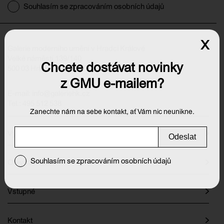
Souhlasím se zpracováním osobních údajů
x
Galerie moderního umění v Hradci Králové
Velké náměstí 139/140
Chcete dostávat novinky
500 03 Hradec Králové
z GMU e-mailem?
E-mail:
info@galeriehk.cz
Tel.: 495 512 538
Zanechte nám na sebe kontakt, ať Vám nic neunikne.
Výstavy
Odeslat
Souhlasím se zpracováním osobních údajů
Otevírací doba
Vstupné
Kontakt