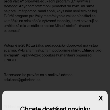
proti válce“
připravila edukační program
„Umění(m) si
pomoci“
. Abychom totiž mohli pomáhat druhým, musíme
nejprve umět pomoci sami sobě, když nám není zrovna hej.
Tvůrčí program pro žáky mateřských a základních škol se
zaměřuje na relaxační a výtvarné techniky, které navazují na
umělecká díla ze stálé expozice Minulé století – dvacet
osobností.
Vstupné je 20 Kč za žáka, pedagogický doprovod má vstup
zdarma. Vybraným vstupným podpoříme sbírku
„Mince pro
Ukrajinu
“
, jejíž výtěžek poputuje humanitární organizaci
UNICEF.
Rezervace lze provést na e-mailové adrese
edukace@galeriehk.cz.
x
Přihlásit se k Newsletteru
Chcete dostávat novinky