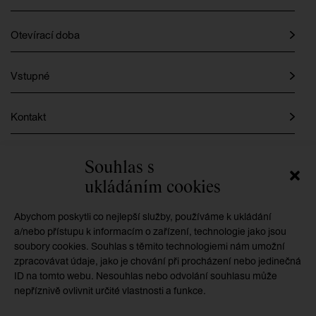
Otevírací doba
Vstupné
Kontakt
Instagram
Souhlas s
ukládáním cookies
Facebook
Abychom poskytli co nejlepší služby, používáme k ukládání
a/nebo přístupu k informacím o zařízení, technologie jako jsou
soubory cookies. Souhlas s těmito technologiemi nám umožní
GMU je příspěvkovou organizací zřizovanou
zpracovávat údaje, jako je chování při procházení nebo jedinečná
Královéhradeckým krajem
ID na tomto webu. Nesouhlas nebo odvolání souhlasu může
nepříznivě ovlivnit určité vlastnosti a funkce.