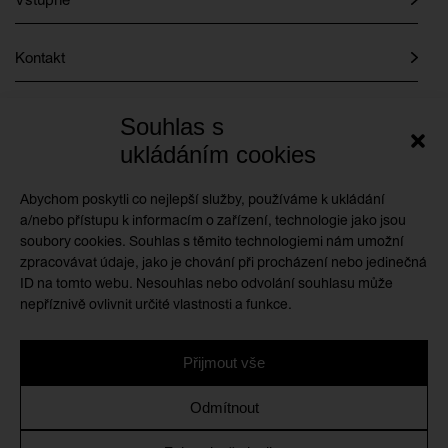
Kontakt
Instagram
Souhlas s
ukládáním cookies
Facebook
Abychom poskytli co nejlepší služby, používáme k ukládání
a/nebo přístupu k informacím o zařízení, technologie jako jsou
soubory cookies. Souhlas s těmito technologiemi nám umožní
GMU je příspěvkovou organizací zřizovanou
zpracovávat údaje, jako je chování při procházení nebo jedinečná
Královéhradeckým krajem
ID na tomto webu. Nesouhlas nebo odvolání souhlasu může
nepříznivě ovlivnit určité vlastnosti a funkce.
Přijmout vše
Ochrana osobních údajů
/
Zásady cookies
/
Prohlášení o
Odmítnout
přístupnosti