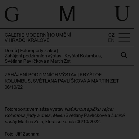
GALERIE MODERNÍHO UMĚNÍ
CZ
V HRADCI KRÁLOVÉ
EN
Domů
|
Fotoreporty z akcí
|
Zahájení podzimních výstav | Kryštof Kolumbus,
Světlana Pavlíčková a Martin Zet
ZAHÁJENÍ PODZIMNÍCH VÝSTAV | KRYŠTOF
KOLUMBUS, SVĚTLANA PAVLÍČKOVÁ A MARTIN ZET
06/10/22
Fotoreport z vernisáže výstav
Naťuknout špičku vejce:
Kolumbus jindy a dnes
,
Milieu
Světlany Pavlíčkové a
Laciné
sochy
Martina Zeta, která se konala 06/10/2022.
Foto: Jiří Zachara