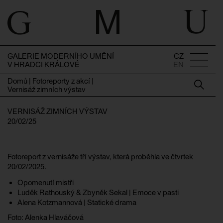
GALERIE MODERNÍHO UMĚNÍ
CZ
V HRADCI KRÁLOVÉ
EN
Domů
|
Fotoreporty z akcí
|
Vernisáž zimních výstav
VERNISÁŽ ZIMNÍCH VÝSTAV
20/02/25
Fotoreport z vernisáže tří výstav, která proběhla ve čtvrtek
20/02/2025.
Opomenutí mistři
Luděk Rathouský & Zbyněk Sekal | Emoce v pasti
Alena Kotzmannová | Statické drama
Foto: Alenka Hlaváčová