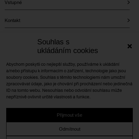
Vstupné
Kontakt
Instagram
Souhlas s
ukládáním cookies
Facebook
Abychom poskytli co nejlepší služby, používáme k ukládání
a/nebo přístupu k informacím o zařízení, technologie jako jsou
soubory cookies. Souhlas s těmito technologiemi nám umožní
GMU je příspěvkovou organizací zřizovanou
zpracovávat údaje, jako je chování při procházení nebo jedinečná
Královéhradeckým krajem
ID na tomto webu. Nesouhlas nebo odvolání souhlasu může
nepříznivě ovlivnit určité vlastnosti a funkce.
Přijmout vše
Ochrana osobních údajů
/
Zásady cookies
/
Prohlášení o
Odmítnout
přístupnosti