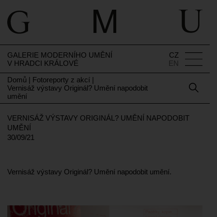
GALERIE MODERNÍHO UMĚNÍ
CZ
V HRADCI KRÁLOVÉ
EN
Domů
|
Fotoreporty z akcí
|
Vernisáž výstavy Originál? Umění napodobit
umění
VERNISÁŽ VÝSTAVY ORIGINÁL? UMĚNÍ NAPODOBIT
UMĚNÍ
30/09/21
Vernisáž výstavy Originál? Umění napodobit umění.