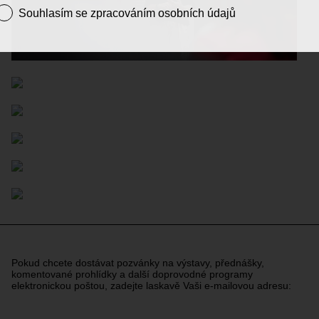
Souhlasím se zpracováním osobních údajů
Pokud chcete dostávat pozvánky na výstavy, přednášky,
komentované prohlídky a další doprovodné programy
elektronickou poštou, zadejte laskavě Vaši e-mailovou adresu: