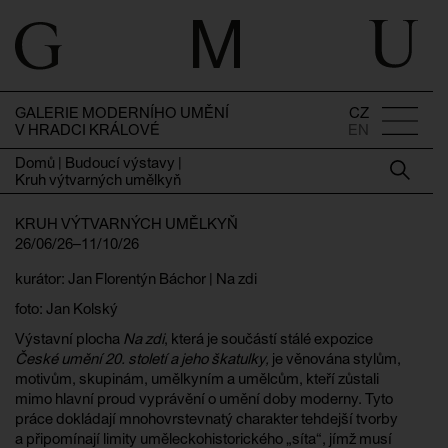
GALERIE MODERNÍHO UMĚNÍ
CZ
V HRADCI KRÁLOVÉ
EN
Domů
|
Budoucí výstavy
|
Kruh výtvarných umělkyň
KRUH VÝTVARNÝCH UMĚLKYŇ
26/06/26–11/10/26
kurátor: Jan Florentýn Báchor | Na zdi
foto: Jan Kolský
Výstavní plocha
Na zdi
, která je součástí stálé expozice
České umění 20. století a jeho škatulky,
je věnována stylům,
motivům, skupinám, umělkyním a umělcům, kteří zůstali
mimo hlavní proud vyprávění o umění doby moderny. Tyto
práce dokládají mnohovrstevnatý charakter tehdejší tvorby
a připomínají limity uměleckohistorického „síta“, jímž musí