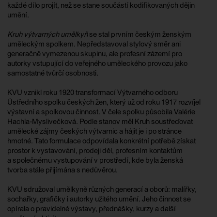
každé dílo projít, než se stane součástí kodifikovaných dějin
umění.
Kruh výtvarných umělkyň
se stal prvním českým ženským
uměleckým spolkem. Nepředstavoval stylový směr ani
generačně vymezenou skupinu, ale profesní zázemí pro
autorky vstupující do veřejného uměleckého provozu jako
samostatné tvůrčí osobnosti.
KVU vznikl roku 1920 transformací Výtvarného odboru
Ústředního spolku českých žen, který už od roku 1917 rozvíjel
výstavní a spolkovou činnost. V čele spolku působila Valérie
Hachla-Myslivečková. Podle stanov měl Kruh soustřeďovat
umělecké zájmy českých výtvarnic a hájit je i po stránce
hmotné. Tato formulace odpovídala konkrétní potřebě získat
prostor k vystavování, prodeji děl, profesním kontaktům
a společnému vystupování v prostředí, kde byla ženská
tvorba stále přijímána s nedůvěrou.
KVU sdružoval umělkyně různých generací a oborů: malířky,
sochařky, grafičky i autorky užitého umění. Jeho činnost se
opírala o pravidelné výstavy, přednášky, kurzy a další