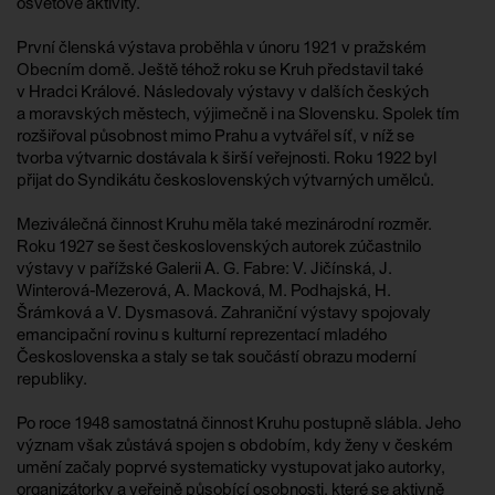
osvětové aktivity.
První členská výstava proběhla v únoru 1921 v pražském
Obecním domě. Ještě téhož roku se Kruh představil také
v Hradci Králové. Následovaly výstavy v dalších českých
a moravských městech, výjimečně i na Slovensku. Spolek tím
rozšiřoval působnost mimo Prahu a vytvářel síť, v níž se
tvorba výtvarnic dostávala k širší veřejnosti. Roku 1922 byl
přijat do Syndikátu československých výtvarných umělců.
Meziválečná činnost Kruhu měla také mezinárodní rozměr.
Roku 1927 se šest československých autorek zúčastnilo
výstavy v pařížské Galerii A. G. Fabre: V. Jičínská, J.
Winterová-Mezerová, A. Macková, M. Podhajská, H.
Šrámková a V. Dysmasová. Zahraniční výstavy spojovaly
emancipační rovinu s kulturní reprezentací mladého
Československa a staly se tak součástí obrazu moderní
republiky.
Po roce 1948 samostatná činnost Kruhu postupně slábla. Jeho
význam však zůstává spojen s obdobím, kdy ženy v českém
umění začaly poprvé systematicky vystupovat jako autorky,
organizátorky a veřejně působící osobnosti, které se aktivně