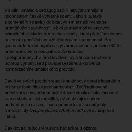
Vizuální umělec a pedagog patří k nejvýznamnějším
osobnostem české výtvarné scény. Jeho díla, texty
a komentáře se trefují do bolavých míst naší rychle se
proměňující společnosti, jež však stále stojí na stejných
animálních základech: strachu z nicoty, který přebíjíme touhou
po moci a penězích umožňujících nám zapomenout. Pro
generaci, která vstoupila na výtvarnou scénu v polovině 80. let
prostřednictvím neoficiálních
Konfrontací
spolupořádaných Jiřím Davidem, byla hnacím motorem
potřeba vymanit se z pravidel systému a konvencí
normalizačního uměleckého provozu.
David ve svých pracích reaguje na dobový obrat k legendám,
mýtům a fantastické astroarcheologii. Tvoří rafinovaně
primitivní výjevy připomínající dávné rituály a halucinogenní
vize archetypálních prožitků, jež zůstávají v našem
podvědomí a ovlivňují naše jednání (např. suché jehly
a mezzotinty
Dvojče, Bolest, Oběť, Svědkové svatby
, vše
1985).
Davidova díla jsou rébusem, hádankou složenou