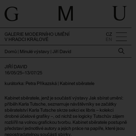
GALERIE MODERNÍHO UMĚNÍ
CZ
V HRADCI KRÁLOVÉ
EN
Domů
|
Minulé výstavy
|
Jiří David
JIŘÍ DAVID
16/05/25–13/07/25
kurátorka: Petra Příkazská | Kabinet sběratele
Kabinet sběratele, jenž je součástí výstavy Jak sbírat umění:
příběh Karla Tutsche, seznamuje návštěvníky se začátky
sběratelství Karla Tutsche skrze sekci ex libris – kolekci
drobné účelové grafiky –, od nichž se logicky Tutschův zájem
rozšířil na volnou grafickou tvorbu. Kabinet sběratele postupně
představí jednotlivé autory a jejich práce na papíře, které jsou
nepostradatelnou součástí sbírky.