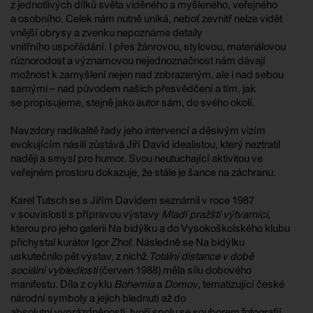
z jednotlivých dílků světa viděného a myšleného, veřejného
a osobního. Celek nám nutně uniká, neboť zevnitř nelze vidět
vnější obrysy a zvenku nepoznáme detaily
vnitřního uspořádání. I přes žánrovou, stylovou, materiálovou
různorodost a významovou nejednoznačnost nám dávají
možnost k zamyšlení nejen nad zobrazeným, ale i nad sebou
samými – nad původem našich přesvědčení a tím, jak
se propisujeme, stejně jako autor sám, do svého okolí.
Navzdory radikalitě řady jeho intervencí a děsivým vizím
evokujícím násilí zůstává Jiří David idealistou, který neztratil
naději a smysl pro humor. Svou neutuchající aktivitou ve
veřejném prostoru dokazuje, že stále je šance na záchranu.
Karel Tutsch se s Jiřím Davidem seznámil v roce 1987
v souvislosti s přípravou výstavy
Mladí pražští výtvarníci
,
kterou pro jeho galerii Na bidýlku a do Vysokoškolského klubu
přichystal kurátor Igor Zhoř. Následně se Na bidýlku
uskutečnilo pět výstav, z nichž
Totální distance v době
sociální vybledlosti
(červen 1988) měla sílu dobového
manifestu. Díla z cyklu
Bohemia
a
Domov
, tematizující české
národní symboly a jejich blednutí až do
absolutní vyprázdněnosti, tvoří spolu se souborem fotografií