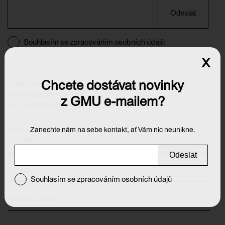
Odeslat
Souhlasím se zpracováním osobních údajů
x
Chcete dostávat novinky
Galerie moderního umění v Hradci Králové
Velké náměstí 139/140
z GMU e-mailem?
500 03 Hradec Králové
E-mail:
info@galeriehk.cz
Zanechte nám na sebe kontakt, ať Vám nic neunikne.
Tel.: 495 512 538
Odeslat
Výstavy
Souhlasím se zpracováním osobních údajů
Otevírací doba