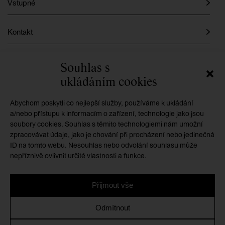
Vstupné
Kontakt
Instagram
Souhlas s
ukládáním cookies
Facebook
Abychom poskytli co nejlepší služby, používáme k ukládání
a/nebo přístupu k informacím o zařízení, technologie jako jsou
soubory cookies. Souhlas s těmito technologiemi nám umožní
GMU je příspěvkovou organizací zřizovanou
zpracovávat údaje, jako je chování při procházení nebo jedinečná
Královéhradeckým krajem
ID na tomto webu. Nesouhlas nebo odvolání souhlasu může
nepříznivě ovlivnit určité vlastnosti a funkce.
Přijmout vše
Ochrana osobních údajů
/
Zásady cookies
/
Prohlášení o
Odmítnout
přístupnosti