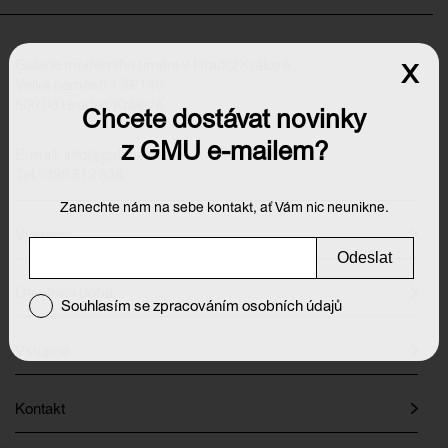
Galerie moderního umění v Hradci Králové
x
Velké náměstí 139/140
500 03 Hradec Králové
Chcete dostávat novinky
z GMU e-mailem?
E-mail:
info@galeriehk.cz
Tel.: 495 512 538
Zanechte nám na sebe kontakt, ať Vám nic neunikne.
Výstavy
Odeslat
Otevírací doba
Souhlasím se zpracováním osobních údajů
Vstupné
Kontakt