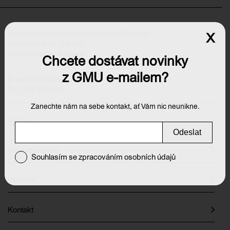
Galerie moderního umění v Hradci Králové
x
Velké náměstí 139/140
500 03 Hradec Králové
Chcete dostávat novinky
z GMU e-mailem?
E-mail:
info@galeriehk.cz
Tel.: 495 512 538
Zanechte nám na sebe kontakt, ať Vám nic neunikne.
Výstavy
Odeslat
Otevírací doba
Souhlasím se zpracováním osobních údajů
Vstupné
Kontakt