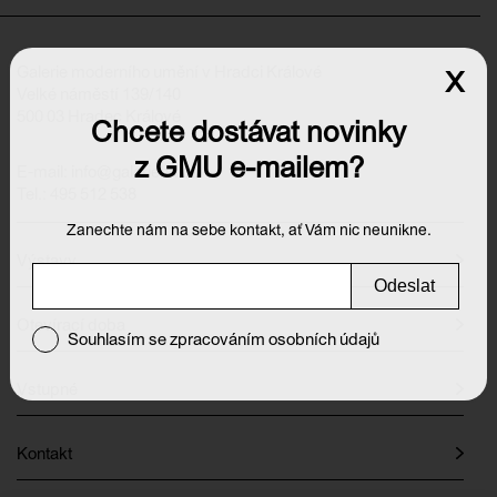
Galerie moderního umění v Hradci Králové
x
Velké náměstí 139/140
500 03 Hradec Králové
Chcete dostávat novinky
z GMU e-mailem?
E-mail:
info@galeriehk.cz
Tel.: 495 512 538
Zanechte nám na sebe kontakt, ať Vám nic neunikne.
Výstavy
Odeslat
Otevírací doba
Souhlasím se zpracováním osobních údajů
Vstupné
Kontakt