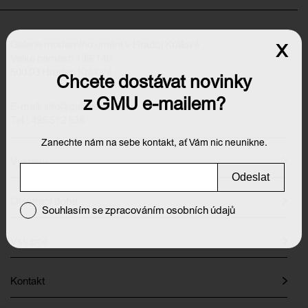
Galerie moderního umění v Hradci Králové
x
Velké náměstí 139/140
500 03 Hradec Králové
Chcete dostávat novinky
z GMU e-mailem?
E-mail:
info@galeriehk.cz
Tel.: 495 512 538
Zanechte nám na sebe kontakt, ať Vám nic neunikne.
Výstavy
Odeslat
Otevírací doba
Souhlasím se zpracováním osobních údajů
Vstupné
Kontakt