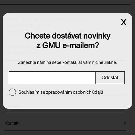
Galerie moderního umění v Hradci Králové
x
Velké náměstí 139/140
500 03 Hradec Králové
Chcete dostávat novinky
z GMU e-mailem?
E-mail:
info@galeriehk.cz
Tel.: 495 512 538
Zanechte nám na sebe kontakt, ať Vám nic neunikne.
Výstavy
Odeslat
Otevírací doba
Souhlasím se zpracováním osobních údajů
Vstupné
Kontakt