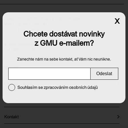
Galerie moderního umění v Hradci Králové
x
Velké náměstí 139/140
500 03 Hradec Králové
Chcete dostávat novinky
z GMU e-mailem?
E-mail:
info@galeriehk.cz
Tel.: 495 512 538
Zanechte nám na sebe kontakt, ať Vám nic neunikne.
Výstavy
Odeslat
Otevírací doba
Souhlasím se zpracováním osobních údajů
Vstupné
Kontakt