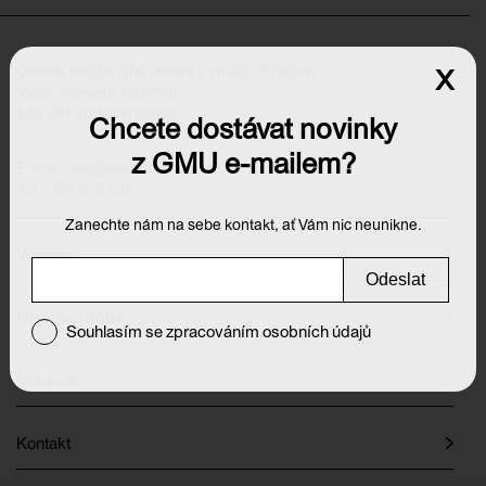
Galerie moderního umění v Hradci Králové
x
Velké náměstí 139/140
500 03 Hradec Králové
Chcete dostávat novinky
z GMU e-mailem?
E-mail:
info@galeriehk.cz
Tel.: 495 512 538
Zanechte nám na sebe kontakt, ať Vám nic neunikne.
Výstavy
Odeslat
Otevírací doba
Souhlasím se zpracováním osobních údajů
Vstupné
Kontakt