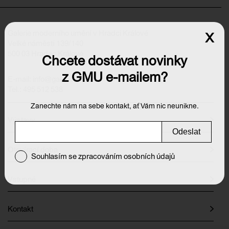
Galerie moderního umění v Hradci Králové
x
Velké náměstí 139/140
500 03 Hradec Králové
Chcete dostávat novinky
z GMU e-mailem?
E-mail:
info@galeriehk.cz
Tel.: 495 512 538
Zanechte nám na sebe kontakt, ať Vám nic neunikne.
Výstavy
Odeslat
Otevírací doba
Souhlasím se zpracováním osobních údajů
Vstupné
Kontakt