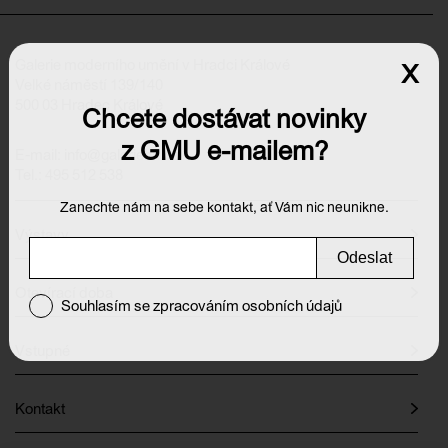
Galerie moderního umění v Hradci Králové
x
Velké náměstí 139/140
500 03 Hradec Králové
Chcete dostávat novinky
z GMU e-mailem?
E-mail:
info@galeriehk.cz
Tel.: 495 512 538
Zanechte nám na sebe kontakt, ať Vám nic neunikne.
Výstavy
Odeslat
Otevírací doba
Souhlasím se zpracováním osobních údajů
Vstupné
Kontakt