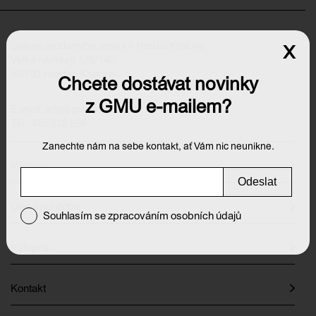
Galerie moderního umění v Hradci Králové
x
Velké náměstí 139/140
500 03 Hradec Králové
Chcete dostávat novinky
z GMU e-mailem?
E-mail:
info@galeriehk.cz
Tel.: 495 512 538
Zanechte nám na sebe kontakt, ať Vám nic neunikne.
Výstavy
Odeslat
Otevírací doba
Souhlasím se zpracováním osobních údajů
Vstupné
Kontakt