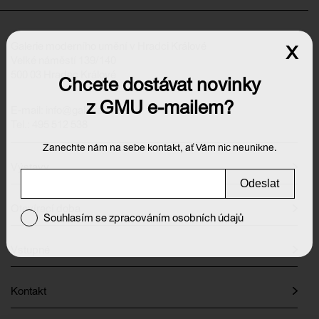
Galerie moderního umění v Hradci Králové
x
Velké náměstí 139/140
500 03 Hradec Králové
Chcete dostávat novinky
z GMU e-mailem?
E-mail:
info@galeriehk.cz
Tel.: 495 512 538
Zanechte nám na sebe kontakt, ať Vám nic neunikne.
Výstavy
Odeslat
Otevírací doba
Souhlasím se zpracováním osobních údajů
Vstupné
Kontakt