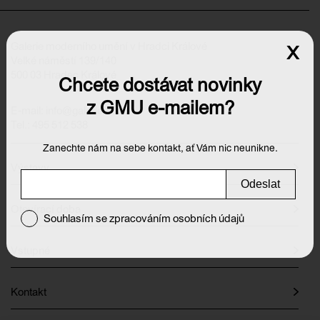
Galerie moderního umění v Hradci Králové
x
Velké náměstí 139/140
500 03 Hradec Králové
Chcete dostávat novinky
z GMU e-mailem?
E-mail:
info@galeriehk.cz
Tel.: 495 512 538
Zanechte nám na sebe kontakt, ať Vám nic neunikne.
Výstavy
Odeslat
Otevírací doba
Souhlasím se zpracováním osobních údajů
Vstupné
Kontakt