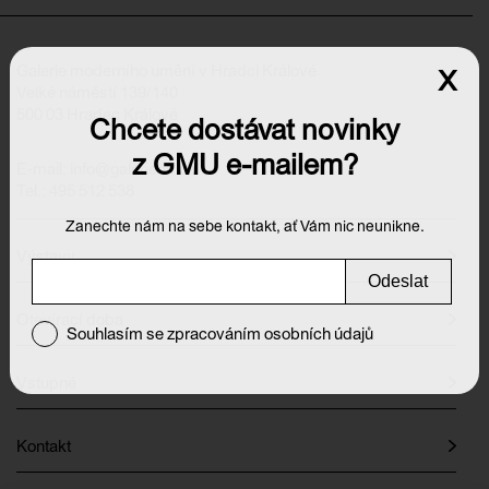
Galerie moderního umění v Hradci Králové
x
Velké náměstí 139/140
500 03 Hradec Králové
Chcete dostávat novinky
z GMU e-mailem?
E-mail:
info@galeriehk.cz
Tel.: 495 512 538
Zanechte nám na sebe kontakt, ať Vám nic neunikne.
Výstavy
Odeslat
Otevírací doba
Souhlasím se zpracováním osobních údajů
Vstupné
Kontakt