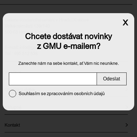
Galerie moderního umění v Hradci Králové
x
Velké náměstí 139/140
500 03 Hradec Králové
Chcete dostávat novinky
z GMU e-mailem?
E-mail:
info@galeriehk.cz
Tel.: 495 512 538
Zanechte nám na sebe kontakt, ať Vám nic neunikne.
Výstavy
Odeslat
Otevírací doba
Souhlasím se zpracováním osobních údajů
Vstupné
Kontakt