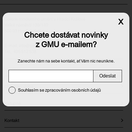
Galerie moderního umění v Hradci Králové
x
Velké náměstí 139/140
500 03 Hradec Králové
Chcete dostávat novinky
z GMU e-mailem?
E-mail:
info@galeriehk.cz
Tel.: 495 512 538
Zanechte nám na sebe kontakt, ať Vám nic neunikne.
Výstavy
Odeslat
Otevírací doba
Souhlasím se zpracováním osobních údajů
Vstupné
Kontakt