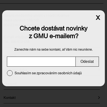
Galerie moderního umění v Hradci Králové
x
Velké náměstí 139/140
500 03 Hradec Králové
Chcete dostávat novinky
z GMU e-mailem?
E-mail:
info@galeriehk.cz
Tel.: 495 512 538
Zanechte nám na sebe kontakt, ať Vám nic neunikne.
Výstavy
Odeslat
Otevírací doba
Souhlasím se zpracováním osobních údajů
Vstupné
Kontakt