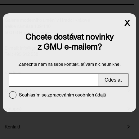
Galerie moderního umění v Hradci Králové
x
Velké náměstí 139/140
500 03 Hradec Králové
Chcete dostávat novinky
z GMU e-mailem?
E-mail:
info@galeriehk.cz
Tel.: 495 512 538
Zanechte nám na sebe kontakt, ať Vám nic neunikne.
Výstavy
Odeslat
Otevírací doba
Souhlasím se zpracováním osobních údajů
Vstupné
Kontakt