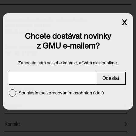
Galerie moderního umění v Hradci Králové
x
Velké náměstí 139/140
500 03 Hradec Králové
Chcete dostávat novinky
z GMU e-mailem?
E-mail:
info@galeriehk.cz
Tel.: 495 512 538
Zanechte nám na sebe kontakt, ať Vám nic neunikne.
Výstavy
Odeslat
Otevírací doba
Souhlasím se zpracováním osobních údajů
Vstupné
Kontakt